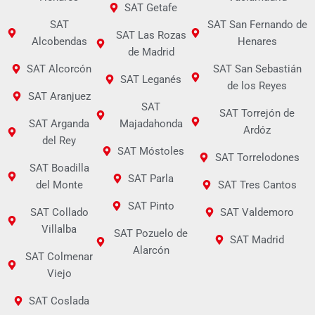
SAT Getafe
SAT
SAT San Fernando de
SAT Las Rozas
Alcobendas
Henares
de Madrid
SAT Alcorcón
SAT San Sebastián
SAT Leganés
de los Reyes
SAT Aranjuez
SAT
SAT Torrejón de
SAT Arganda
Majadahonda
Ardóz
del Rey
SAT Móstoles
SAT Torrelodones
SAT Boadilla
SAT Parla
del Monte
SAT Tres Cantos
SAT Pinto
SAT Collado
SAT Valdemoro
Villalba
SAT Pozuelo de
SAT Madrid
Alarcón
SAT Colmenar
Viejo
SAT Coslada