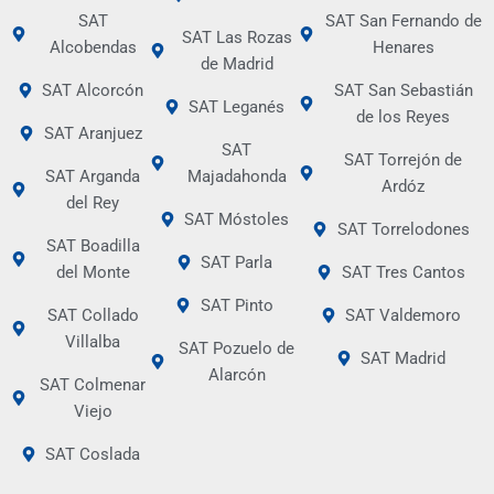
SAT
SAT San Fernando de
SAT Las Rozas
Alcobendas
Henares
de Madrid
SAT Alcorcón
SAT San Sebastián
SAT Leganés
de los Reyes
SAT Aranjuez
SAT
SAT Torrejón de
SAT Arganda
Majadahonda
Ardóz
del Rey
SAT Móstoles
SAT Torrelodones
SAT Boadilla
SAT Parla
del Monte
SAT Tres Cantos
SAT Pinto
SAT Collado
SAT Valdemoro
Villalba
SAT Pozuelo de
SAT Madrid
Alarcón
SAT Colmenar
Viejo
SAT Coslada