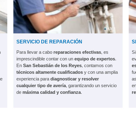
SERVICIO DE REPARACIÓN
S
n
Para llevar a cabo
reparaciones efectivas
, es
Si
imprescindible contar con un
equipo de expertos
.
ev
En
San Sebastián de los Reyes
, contamos con
es
técnicos altamente cualificados
y con una amplia
fu
e
experiencia para
diagnosticar y resolver
as
cualquier tipo de avería
, garantizando un servicio
e
de
máxima calidad y confianza
.
r