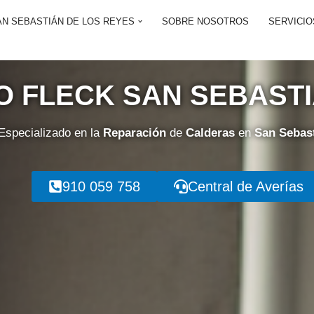
AN SEBASTIÁN DE LOS REYES
SOBRE NOSOTROS
SERVICIO
O FLECK SAN SEBAST
Especializado en la
Reparación
de
Calderas
en
San Sebast
910 059 758
Central de Averías