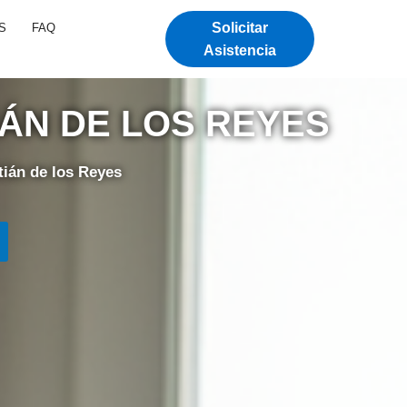
Solicitar
S
FAQ
Asistencia
IÁN DE LOS REYES
ián de los Reyes