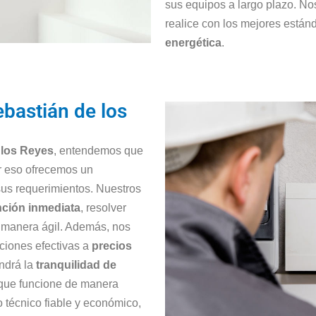
sus equipos a largo plazo. N
realice con los mejores está
energética
.
bastián de los
 los Reyes
, entendemos que
or eso ofrecemos un
sus requerimientos. Nuestros
nción inmediata
, resolver
e manera ágil. Además, nos
uciones efectivas a
precios
endrá la
tranquilidad de
ue funcione de manera
o técnico fiable y económico,