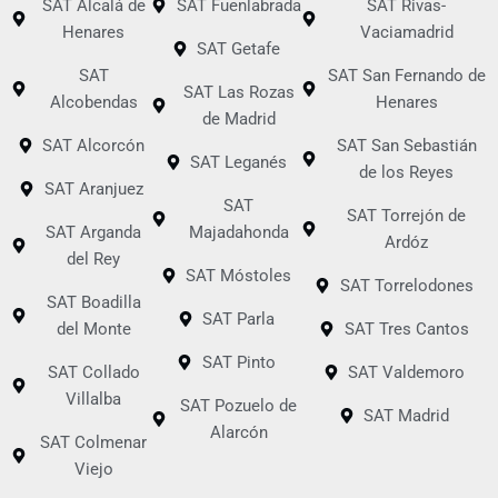
SAT Alcalá de
SAT Fuenlabrada
SAT Rivas-
Henares
Vaciamadrid
SAT Getafe
SAT
SAT San Fernando de
SAT Las Rozas
Alcobendas
Henares
de Madrid
SAT Alcorcón
SAT San Sebastián
SAT Leganés
de los Reyes
SAT Aranjuez
SAT
SAT Torrejón de
SAT Arganda
Majadahonda
Ardóz
del Rey
SAT Móstoles
SAT Torrelodones
SAT Boadilla
SAT Parla
del Monte
SAT Tres Cantos
SAT Pinto
SAT Collado
SAT Valdemoro
Villalba
SAT Pozuelo de
SAT Madrid
Alarcón
SAT Colmenar
Viejo