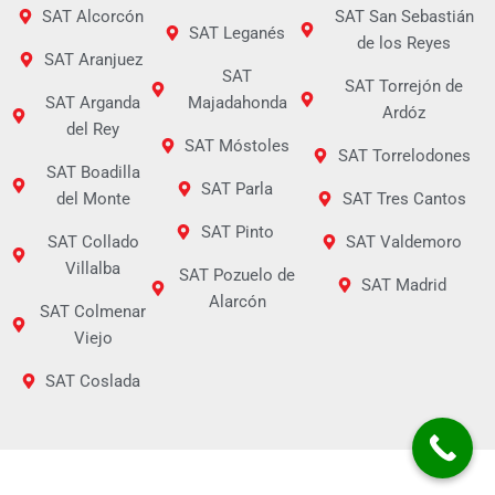
SAT Alcorcón
SAT San Sebastián
SAT Leganés
de los Reyes
SAT Aranjuez
SAT
SAT Torrejón de
SAT Arganda
Majadahonda
Ardóz
del Rey
SAT Móstoles
SAT Torrelodones
SAT Boadilla
SAT Parla
del Monte
SAT Tres Cantos
SAT Pinto
SAT Collado
SAT Valdemoro
Villalba
SAT Pozuelo de
SAT Madrid
Alarcón
SAT Colmenar
Viejo
SAT Coslada