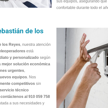
sus equipos, asegurando que 
confortable durante todo el añ
bastián de los
e los Reyes
, nuestra atención
eleoperadores
está
iato y personalizado
según
a
mejor solución económica
ones urgentes
,
nuevos equipos
. Nos
amente competitivos
sin
servicio técnico
,
contáctenos al 910 059 758
ustada a sus necesidades y