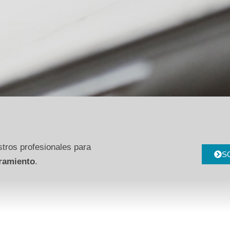
tros profesionales para
S
ramiento
.