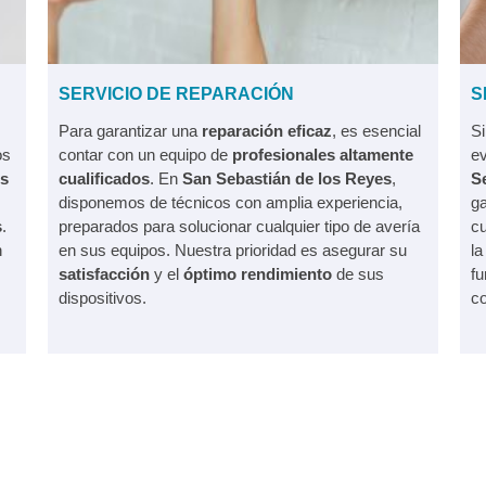
SERVICIO DE REPARACIÓN
S
Para garantizar una
reparación eficaz
, es esencial
Si
os
contar con un equipo de
profesionales altamente
ev
es
cualificados
. En
San Sebastián de los Reyes
,
S
disponemos de técnicos con amplia experiencia,
ga
s
.
preparados para solucionar cualquier tipo de avería
cu
n
en sus equipos. Nuestra prioridad es asegurar su
l
satisfacción
y el
óptimo rendimiento
de sus
f
dispositivos.
co