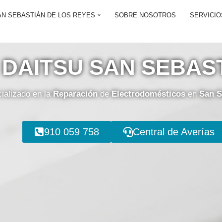
AN SEBASTIÁN DE LOS REYES
SOBRE NOSOTROS
SERVICIO
 DAITSU SAN SEBAS
ializado en la
Reparación
de
Electrodomésticos
en
San S
910 059 758
Central de Averías